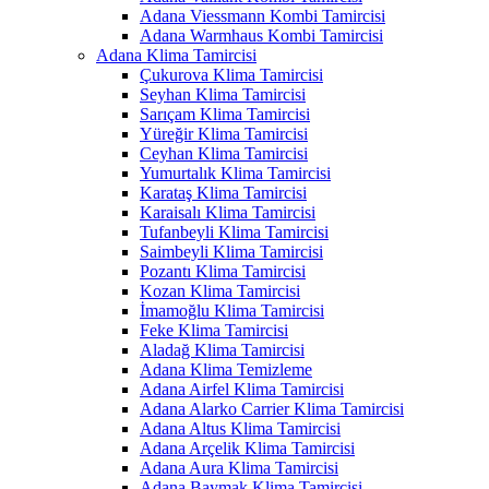
Adana Viessmann Kombi Tamircisi
Adana Warmhaus Kombi Tamircisi
Adana Klima Tamircisi
Çukurova Klima Tamircisi
Seyhan Klima Tamircisi
Sarıçam Klima Tamircisi
Yüreğir Klima Tamircisi
Ceyhan Klima Tamircisi
Yumurtalık Klima Tamircisi
Karataş Klima Tamircisi
Karaisalı Klima Tamircisi
Tufanbeyli Klima Tamircisi
Saimbeyli Klima Tamircisi
Pozantı Klima Tamircisi
Kozan Klima Tamircisi
İmamoğlu Klima Tamircisi
Feke Klima Tamircisi
Aladağ Klima Tamircisi
Adana Klima Temizleme
Adana Airfel Klima Tamircisi
Adana Alarko Carrier Klima Tamircisi
Adana Altus Klima Tamircisi
Adana Arçelik Klima Tamircisi
Adana Aura Klima Tamircisi
Adana Baymak Klima Tamircisi